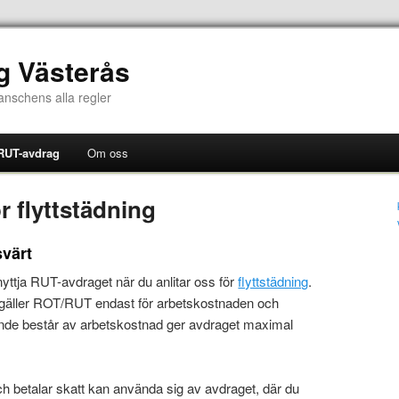
ng Västerås
ranschens alla regler
RUT-avdrag
Om oss
r flyttstädning
svärt
tnyttja RUT-avdraget när du anlitar oss för
flyttstädning
.
 gäller ROT/RUT endast för arbetskostnaden och
ande består av arbetskostnad ger avdraget maximal
h betalar skatt kan använda sig av avdraget, där du