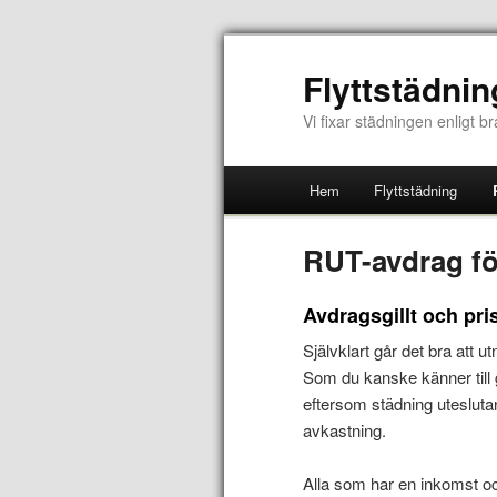
Flyttstädni
Vi fixar städningen enligt b
Hem
Flyttstädning
RUT-avdrag fö
Avdragsgillt och pri
Självklart går det bra att u
Som du kanske känner till
eftersom städning uteslut
avkastning.
Alla som har en inkomst oc