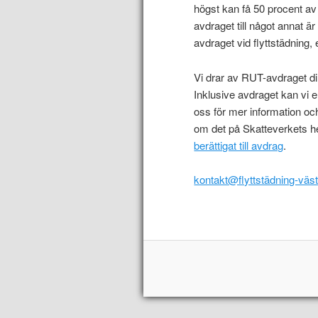
högst kan få 50 procent av
avdraget till något annat ä
avdraget vid flyttstädning,
Vi drar av RUT-avdraget dir
Inklusive avdraget kan vi e
oss för mer information o
om det på Skatteverkets he
berättigat till avdrag
.
kontakt@flyttstädning-väs