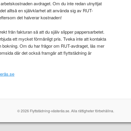
 arbetskostnaden avdraget. Om du inte redan utnyttjat
r det alltså en självklarhet att använda sig av RUT-
 eftersom det halverar kostnaden!
ekt från fakturan så att du själv slipper pappersarbetet.
rbjuda ett mycket förmånligt pris. Tveka inte att kontakta
ch bokning. Om du har frågor om RUT-avdraget, läs mer
msida där det också framgår att flyttstädning är
terås.se
© 2026 Flyttstädning-västerås.se. Alla rättigheter förbehållna.