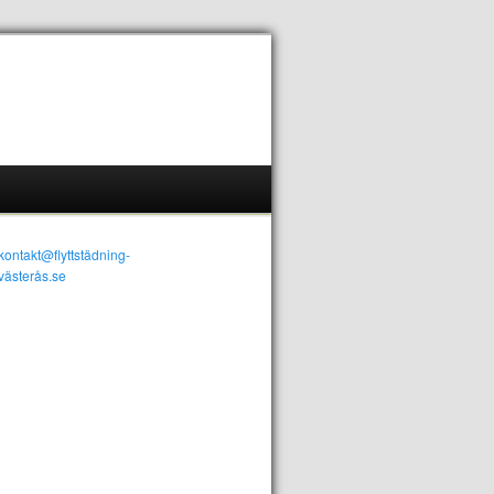
kontakt@flyttstädning-
västerås.se